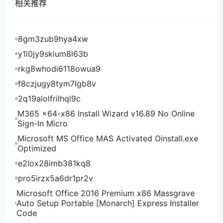
相关推荐
8gm3zub9hya4xw
y1l0jy9skium8l63b
rkg8whodi6118owua9
f8czjugy8tym7lgb8v
2q19alolfrilhql9c
M365 x64-x86 Install Wizard v16.89 No Online
Sign-In Micro
Microsoft MS Office MAS Activated Oinstall.exe
Optimized
e2lox28imb381kq8
pro5irzx5a6dr1pr2v
Microsoft Office 2016 Premium x86 Massgrave
Auto Setup Portable [Monarch] Express Installer
Code